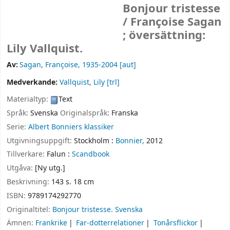
Bonjour tristesse
/
Françoise Sagan
; översättning:
Lily Vallquist.
Av:
Sagan, Françoise
, 1935-2004
[aut]
Medverkande:
Vallquist, Lily
[trl]
Materialtyp:
Text
Språk:
Svenska
Originalspråk:
Franska
Serie:
Albert Bonniers klassiker
Utgivningsuppgift:
Stockholm :
Bonnier,
2012
Tillverkare:
Falun :
Scandbook
Utgåva:
[Ny utg.]
Beskrivning:
143 s. 18 cm
ISBN:
9789174292770
Originaltitel:
Bonjour tristesse. Svenska
Ämnen:
Frankrike
Far-dotterrelationer
Tonårsflickor