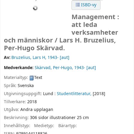
ISBD-vy
Management :
att leda
verksamheter
och människor /
Lars H. Bruzelius,
Per-Hugo Skärvad.
Av:
Bruzelius, Lars H
, 1943-
[aut]
Medverkande:
Skärvad, Per-Hugo
, 1943-
[aut]
Materialtyp:
Text
Språk:
Svenska
Utgivningsuppgift:
Lund :
Studentlitteratur,
[2018]
Tillverkare:
2018
Utgåva:
Andra upplagan
Beskrivning:
306 sidor illustrationer 25 cm
Innehållstyp:
Medietyp:
Bärartyp:
ISBN:
9789144118826