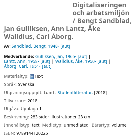
Digitaliseringen
och arbetsmiljön
/
Bengt Sandblad,
Jan Gulliksen, Ann Lantz, Åke
Walldius, Carl Åborg.
Av:
Sandblad, Bengt
, 1948-
[aut]
Medverkande:
Gulliksen, Jan
, 1965-
[aut]
Lantz, Ann
, 1958-
[aut]
Walldius, Åke
, 1950-
[aut]
Åborg, Carl
, 1951-
[aut]
Materialtyp:
Text
Språk:
Svenska
Utgivningsuppgift:
Lund :
Studentlitteratur,
[2018]
Tillverkare:
2018
Utgåva:
Upplaga 1
Beskrivning:
283 sidor illustrationer 23 cm
Innehållstyp:
text
Medietyp:
unmediated
Bärartyp:
volume
ISBN:
9789144120225