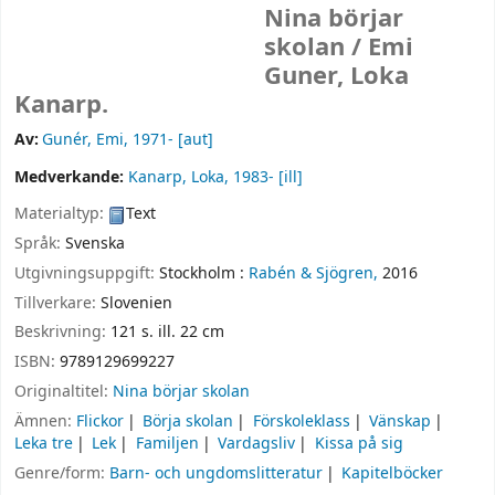
Nina börjar
skolan /
Emi
Guner, Loka
Kanarp.
Av:
Gunér, Emi
, 1971-
[aut]
Medverkande:
Kanarp, Loka
, 1983-
[ill]
Materialtyp:
Text
Språk:
Svenska
Utgivningsuppgift:
Stockholm :
Rabén & Sjögren,
2016
Tillverkare:
Slovenien
Beskrivning:
121 s. ill. 22 cm
ISBN:
9789129699227
Originaltitel:
Nina börjar skolan
Ämnen:
Flickor
Börja skolan
Förskoleklass
Vänskap
Leka tre
Lek
Familjen
Vardagsliv
Kissa på sig
Genre/form:
Barn- och ungdomslitteratur
Kapitelböcker