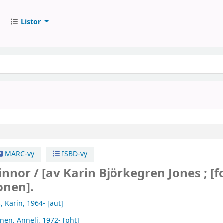
Listor
MARC-vy
ISBD-vy
innor /
[av Karin Björkegren Jones ; [f
onen].
, Karin
, 1964-
[aut]
onen, Anneli
, 1972-
[pht]