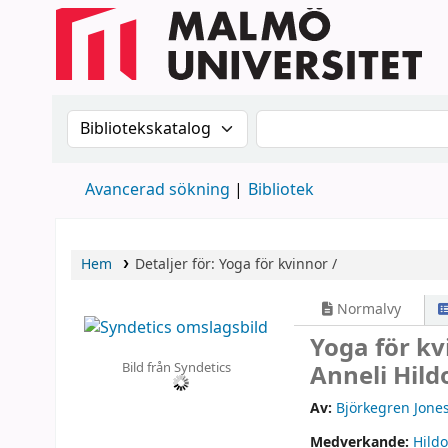
Sök i katalogen efter:
Sök i katalogen
Avancerad sökning
Bibliotek
Hem
Detaljer för:
Yoga för kvinnor /
Normalvy
Yoga för kv
Bild från Syndetics
Anneli Hild
Av:
Björkegren Jones
Medverkande:
Hild