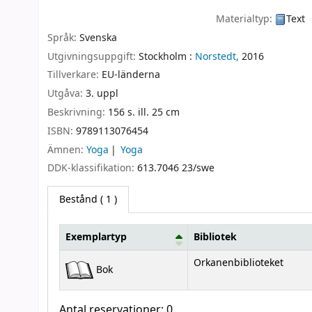
Materialtyp:
Text
Språk:
Svenska
Utgivningsuppgift:
Stockholm :
Norstedt,
2016
Tillverkare:
EU-länderna
Utgåva:
3. uppl
Beskrivning:
156 s. ill. 25 cm
ISBN:
9789113076454
Ämnen:
Yoga
Yoga
DDK-klassifikation:
613.7046 23/swe
Bestånd
( 1 )
Exemplartyp
Bibliotek
Bestånd
Orkanenbiblioteket
Bok
Antal reservationer: 0