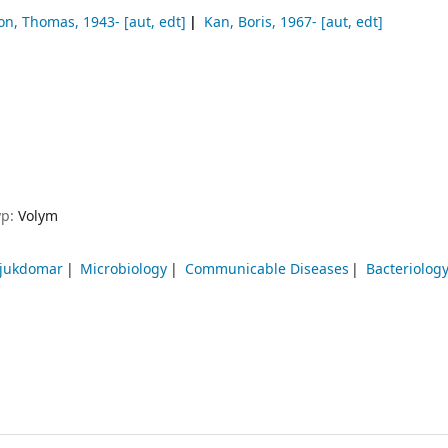
son, Thomas
, 1943-
[aut, edt]
Kan, Boris
, 1967-
[aut, edt]
yp:
Volym
sjukdomar
Microbiology
Communicable Diseases
Bacteriolog