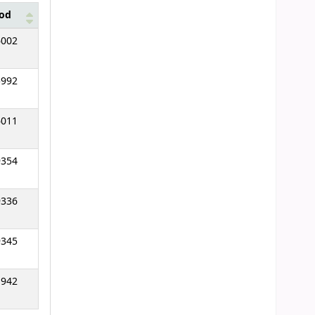
kod
6002
5992
6011
9354
9336
9345
1942