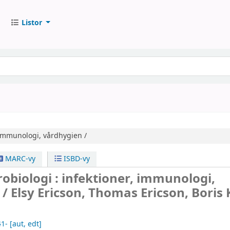
Listor
 immunologi, vårdhygien /
MARC-vy
ISBD-vy
robiologi : infektioner, immunologi,
 /
Elsy Ericson, Thomas Ericson, Boris
41-
[aut, edt]