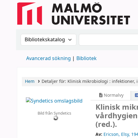
Sök i katalogen efter:
Sök i katalogen
Avancerad sökning
Bibliotek
Hem
Detaljer för:
Klinisk mikrobiologi :
infektioner,
Normalvy
Klinisk mik
Bild från Syndetics
vårdhygien
(red.).
Av:
Ericson, Elsy
, 19