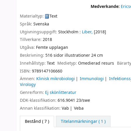
Medverkande:
Eric
Materialtyp:
Text
Språk:
Svenska
Utgivningsuppgift:
Stockholm :
Liber,
[2018]
Tillverkare:
2018
Utgåva:
Femte upplagan
Beskrivning:
516 sidor illustrationer 24 cm
Innehållstyp:
Text
Medietyp:
Omedierad resurs
Bärart
ISBN:
9789147106660
Ämnen:
Klinisk mikrobiologi
Immunologi
Infektions
Virology
Genre/form:
Ej skönlitteratur
DDK-klassifikation:
616.9041 23/swe
Annan klassifikation:
Vab
Veba
Bestånd
( 7 )
Titelanmärkningar ( 1 )