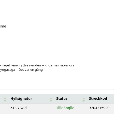
ume
-- Fågel Fenix i yttre rymden -- Krigarna i mormors
 yogasaga -- Det var en gång
Hyllsignatur
Status
Streckkod
613.7 wid
Tillgänglig
3204215929