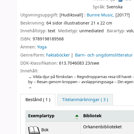
Språk:
Svenska
Utgivningsuppgift:
[Hudiksvall] :
Bunne Music,
[2017?]
Beskrivning:
64 sidor illustrationer 21 x 22 cm
Innehållstyp:
text
Medietyp:
unmediated
Bärartyp:
vol
ISBN:
9789198189568
Ämnen:
Yoga
Genre/form:
Faktaböcker
Barn- och ungdomslitteratur
DDK-klassifikation:
613.7046083 23/swe
Innehåll:
Vilda djur på förskolan -- Regndropparnas resa till havet 
by -- Resan genom kroppen – avslappningssaga -- Din egen
Bestånd
( 1 )
Titelanmärkningar ( 3 )
Exemplartyp
Bibliotek
Bestånd
Orkanenbiblioteket
Bok