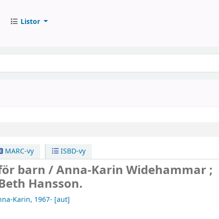
Listor
MARC-vy
ISBD-vy
för barn /
Anna-Karin Widehammar ;
: Beth Hansson.
na-Karin
, 1967-
[aut]