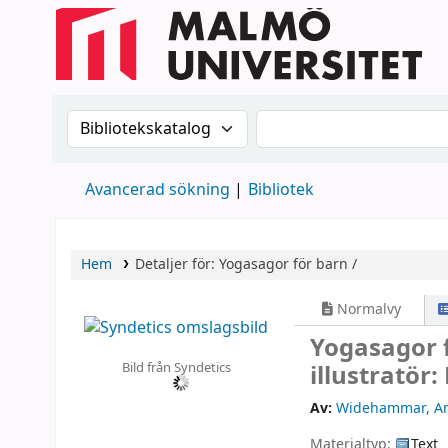
Sök i katalogen efter:
Sök i katalogen
Avancerad sökning
Bibliotek
Hem
Detaljer för:
Yogasagor för barn /
Normalvy
Yogasagor 
Bild från Syndetics
illustratör
Av:
Widehammar, An
Materialtyp:
Text