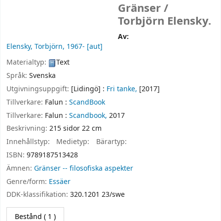
Gränser /
Torbjörn Elensky.
Av:
Elensky, Torbjörn
, 1967-
[aut]
Materialtyp:
Text
Språk:
Svenska
Utgivningsuppgift:
[Lidingö] :
Fri tanke,
[2017]
Tillverkare:
Falun :
ScandBook
Tillverkare:
Falun :
Scandbook,
2017
Beskrivning:
215 sidor 22 cm
Innehållstyp:
Medietyp:
Bärartyp:
ISBN:
9789187513428
Ämnen:
Gränser -- filosofiska aspekter
Genre/form:
Essäer
DDK-klassifikation:
320.1201 23/swe
Bestånd
( 1 )