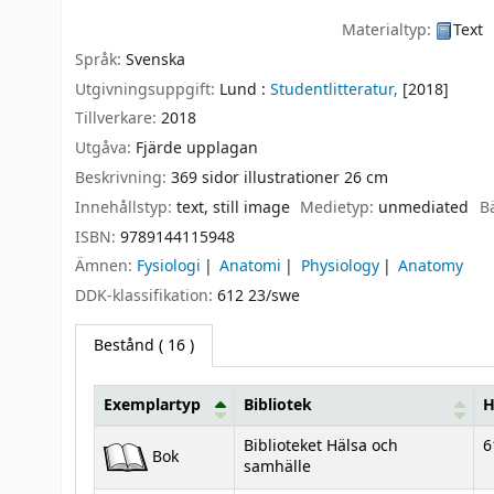
Materialtyp:
Text
Språk:
Svenska
Utgivningsuppgift:
Lund :
Studentlitteratur,
[2018]
Tillverkare:
2018
Utgåva:
Fjärde upplagan
Beskrivning:
369 sidor illustrationer 26 cm
Innehållstyp:
text, still image
Medietyp:
unmediated
B
ISBN:
9789144115948
Ämnen:
Fysiologi
Anatomi
Physiology
Anatomy
DDK-klassifikation:
612 23/swe
Bestånd
( 16 )
Exemplartyp
Bibliotek
H
Bestånd
Biblioteket Hälsa och
6
Bok
samhälle