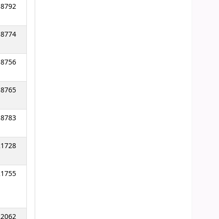
18792
18774
18756
18765
18783
21728
21755
22062