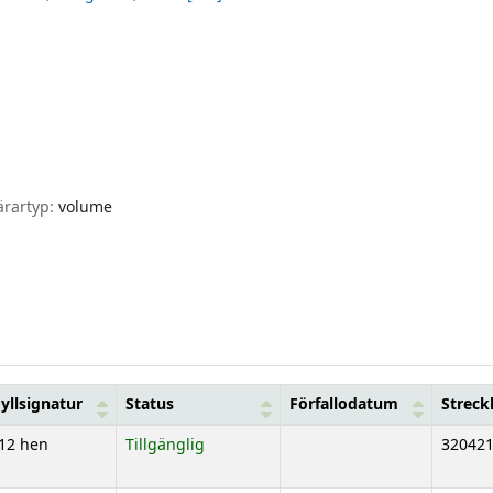
ärartyp:
volume
yllsignatur
Status
Förfallodatum
Strec
12 hen
Tillgänglig
32042