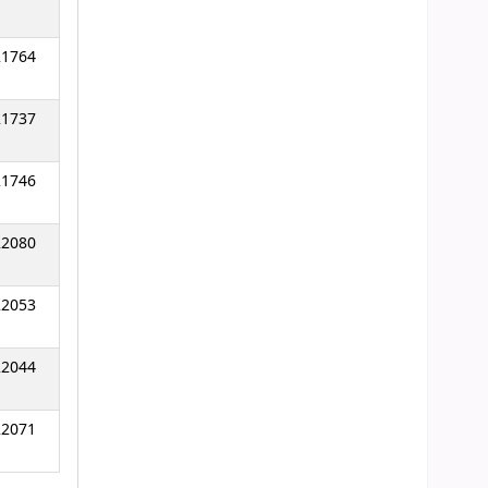
21764
21737
21746
22080
22053
22044
22071