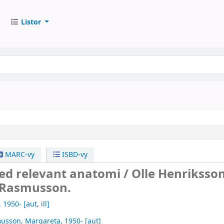
Listor
MARC-vy
ISBD-vy
med relevant anatomi /
Olle Henriksson
 Rasmusson.
, 1950-
[aut, ill]
usson, Margareta
, 1950-
[aut]