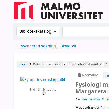
Sök i katalogen efter:
Sök i katalogen
Avancerad sökning
Bibliotek
Hem
Detaljer för:
Fysiologi med relevant anatomi /
Normalvy
Fysiologi 
Bild från Syndetics
Margareta
Av:
Henriksson, Olle
Medverkande:
Rasm