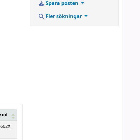
Spara posten
Fler sökningar
kkod
1662X