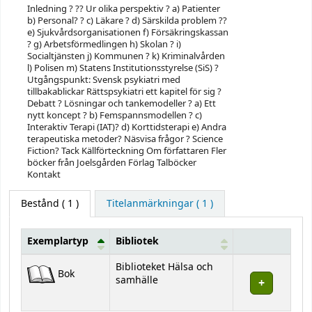
Inledning ? ?? Ur olika perspektiv ? a) Patienter
b) Personal? ? c) Läkare ? d) Särskilda problem ??
e) Sjukvårdsorganisationen f) Försäkringskassan
? g) Arbetsförmedlingen h) Skolan ? i)
Socialtjänsten j) Kommunen ? k) Kriminalvården
l) Polisen m) Statens Institutionsstyrelse (SiS) ?
Utgångspunkt: Svensk psykiatri med
tillbakablickar Rättspsykiatri ett kapitel för sig ?
Debatt ? Lösningar och tankemodeller ? a) Ett
nytt koncept ? b) Femspannsmodellen ? c)
Interaktiv Terapi (IAT)? d) Korttidsterapi e) Andra
terapeutiska metoder? Näsvisa frågor ? Science
Fiction? Tack Källförteckning Om författaren Fler
böcker från Joelsgården Förlag Talböcker
Kontakt
Bestånd
( 1 )
Titelanmärkningar ( 1 )
Exemplartyp
Bibliotek
Bestånd
Biblioteket Hälsa och
Bok
samhälle