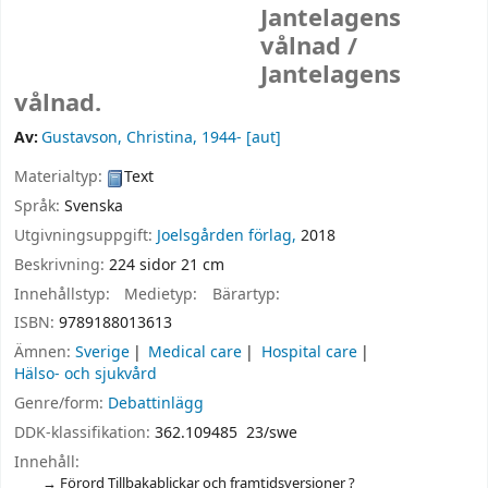
Jantelagens
vålnad /
Jantelagens
vålnad.
Av:
Gustavson, Christina
, 1944-
[aut]
Materialtyp:
Text
Språk:
Svenska
Utgivningsuppgift:
Joelsgården förlag,
2018
Beskrivning:
224 sidor 21 cm
Innehållstyp:
Medietyp:
Bärartyp:
ISBN:
9789188013613
Ämnen:
Sverige
Medical care
Hospital care
Hälso- och sjukvård
Genre/form:
Debattinlägg
DDK-klassifikation:
362.109485 23/swe
Innehåll:
Förord Tillbakablickar och framtidsversioner ?