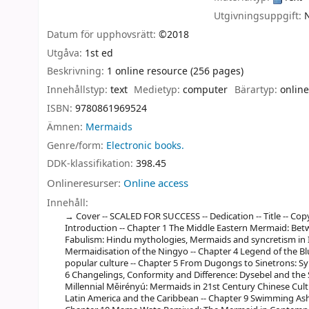
Utgivningsuppgift:
Datum för upphovsrätt:
©2018
Utgåva:
1st ed
Beskrivning:
1 online resource (256 pages)
Innehållstyp:
text
Medietyp:
computer
Bärartyp:
online
ISBN:
9780861969524
Ämnen:
Mermaids
Genre/form:
Electronic books.
DDK-klassifikation:
398.45
Onlineresurser:
Online access
Innehåll:
Cover -- SCALED FOR SUCCESS -- Dedication -- Title -- Co
Introduction -- Chapter 1 The Middle Eastern Mermaid: Bet
Fabulism: Hindu mythologies, Mermaids and syncretism in I
Mermaidisation of the Ningyo -- Chapter 4 Legend of the B
popular culture -- Chapter 5 From Dugongs to Sinetrons: Sy
6 Changelings, Conformity and Difference: Dysebel and the Si
Millennial Měirényú: Mermaids in 21st Century Chinese Cult
Latin America and the Caribbean -- Chapter 9 Swimming Asho