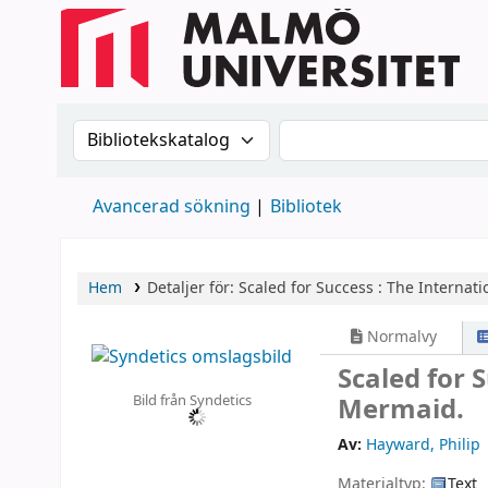
Sök i katalogen efter:
Sök i katalogen
Avancerad sökning
Bibliotek
Hem
Detaljer för:
Scaled for Success :
The Internati
Normalvy
Scaled for 
Bild från Syndetics
Mermaid.
Av:
Hayward, Philip
Materialtyp:
Text