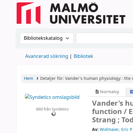
Sök i katalogen efter:
Sök i katalogen
Avancerad sökning
Bibliotek
Hem
Detaljer för:
Vander's human physiology :
the 
Normalvy
Vander's h
Bild från Syndetics
function /
E
Strang ; To
Av:
Widmaier, Eric P