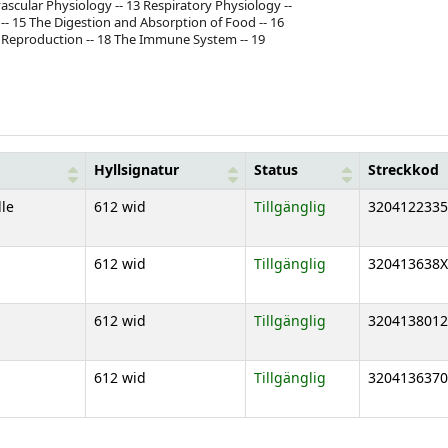
scular Physiology -- 13 Respiratory Physiology --
-- 15 The Digestion and Absorption of Food -- 16
 Reproduction -- 18 The Immune System -- 19
Hyllsignatur
Status
Streckkod
lle
612 wid
Tillgänglig
3204122335
612 wid
Tillgänglig
320413638X
612 wid
Tillgänglig
3204138012
612 wid
Tillgänglig
3204136370