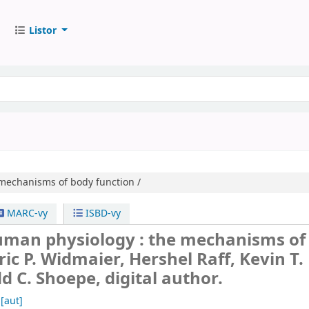
Listor
mechanisms of body function /
MARC-vy
ISBD-vy
uman physiology : the mechanisms of
ric P. Widmaier, Hershel Raff, Kevin T.
dd C. Shoepe, digital author.
[aut]