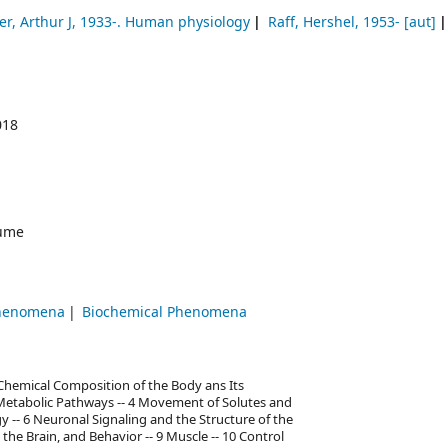
r, Arthur J
, 1933-
. Human physiology
Raff, Hershel
, 1953-
[aut]
018
ume
Phenomena
Biochemical Phenomena
hemical Composition of the Body ans Its
nd Metabolic Pathways -- 4 Movement of Solutes and
y -- 6 Neuronal Signaling and the Structure of the
the Brain, and Behavior -- 9 Muscle -- 10 Control