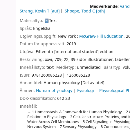
Medverkande:
Vande
Strang, Kevin T
[aut]
Shoepe, Todd C
[oth]
Materialtyp:
Text
Språk:
Engelska
Utgivningsuppgift:
New York :
McGraw-Hill Education,
2
Datum för upphovsrätt:
2019
Utgåva:
Fifteenth [international student] edition
Beskrivning:
xxvi, 709, 22, 39 sidor illustrationer, tabeller
Innehållstyp:
text
Medietyp:
unmediated
Bärartyp:
vol
ISBN:
9781260085228
1260085228
Annan titel:
Human physiology [Del av titel]
Ämnen:
Human physiology
Fysiologi
Physiological 
DDK-klassifikation:
612 23
Innehåll:
1 Homeostasis: A Framework for Human Physiology -- 2 C
Relation to Physiology -- 3 Cellular structure, Proteins, a
Water Across Cell Membranes -- 5 Cell Signaling in Physiolog
Nervous System -- 7 Sensory Physiology -- 8 Consciousness, 