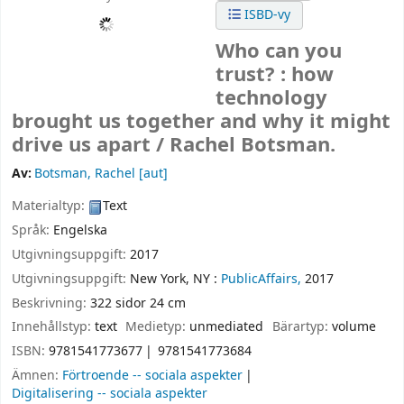
ISBD-vy
Who can you
trust? : how
technology
brought us together and why it might
drive us apart /
Rachel Botsman.
Av:
Botsman, Rachel
[aut]
Materialtyp:
Text
Språk:
Engelska
Utgivningsuppgift:
2017
Utgivningsuppgift:
New York, NY :
PublicAffairs,
2017
Beskrivning:
322 sidor 24 cm
Innehållstyp:
text
Medietyp:
unmediated
Bärartyp:
volume
ISBN:
9781541773677
9781541773684
Ämnen:
Förtroende -- sociala aspekter
Digitalisering -- sociala aspekter