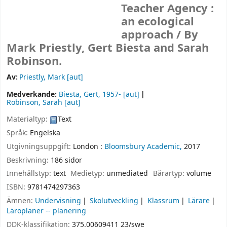
Teacher Agency :
an ecological
approach /
By
Mark Priestly, Gert Biesta and Sarah
Robinson.
Av:
Priestly, Mark
[aut]
Medverkande:
Biesta, Gert
[aut]
Robinson, Sarah
[aut]
Materialtyp:
Text
Språk:
Engelska
Utgivningsuppgift:
London :
Bloomsbury Academic,
2017
Beskrivning:
186 sidor
Innehållstyp:
text
Medietyp:
unmediated
Bärartyp:
volume
ISBN:
9781474297363
Ämnen:
Undervisning
Skolutveckling
Klassrum
Lärare
Läroplaner -- planering
DDK-klassifikation:
375.00609411 23/swe