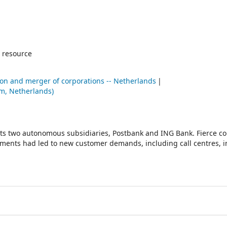
 resource
ion and merger of corporations -- Netherlands
m, Netherlands)
its two autonomous subsidiaries, Postbank and ING Bank. Fierce c
pments had led to new customer demands, including call centres, i