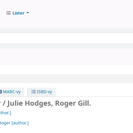
Listor
MARC-vy
ISBD-vy
 /
Julie Hodges, Roger Gill.
thor.]
 Roger
[author.]