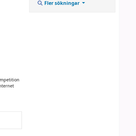
Fler sökningar
ompetition
nternet