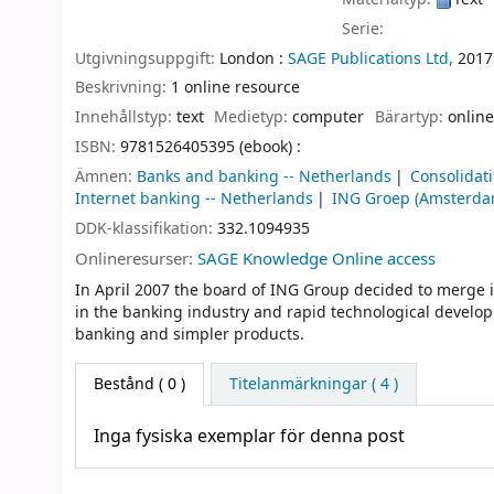
Serie:
Utgivningsuppgift:
London :
SAGE Publications Ltd,
2017
Beskrivning:
1 online resource
Innehållstyp:
text
Medietyp:
computer
Bärartyp:
online
ISBN:
9781526405395 (ebook) :
Ämnen:
Banks and banking -- Netherlands
Consolidat
Internet banking -- Netherlands
ING Groep (Amsterda
DDK-klassifikation:
332.1094935
Onlineresurser:
SAGE Knowledge Online access
In April 2007 the board of ING Group decided to merge 
in the banking industry and rapid technological develo
banking and simpler products.
Bestånd
( 0 )
Titelanmärkningar ( 4 )
Inga fysiska exemplar för denna post