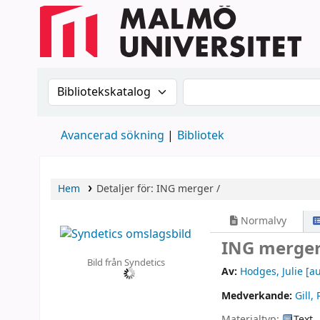
Sök i katalogen efter:
Sök i katalogen
Avancerad sökning
Bibliotek
Hem
Detaljer för:
ING merger /
Normalvy
ING merger
Bild från Syndetics
Av:
Hodges, Julie
[au
Medverkande:
Gill,
Materialtyp:
Text