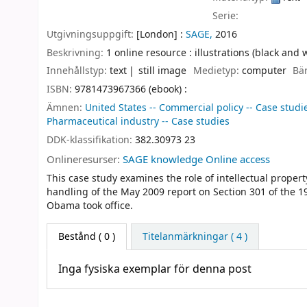
Serie:
Utgivningsuppgift:
[London] :
SAGE,
2016
Beskrivning:
1 online resource : illustrations (black and 
Innehållstyp:
text
still image
Medietyp:
computer
Bä
ISBN:
9781473967366 (ebook) :
Ämnen:
United States -- Commercial policy -- Case studi
Pharmaceutical industry -- Case studies
DDK-klassifikation:
382.30973 23
Onlineresurser:
SAGE knowledge Online access
This case study examines the role of intellectual proper
handling of the May 2009 report on Section 301 of the 1
Obama took office.
Bestånd
( 0 )
Titelanmärkningar ( 4 )
Inga fysiska exemplar för denna post