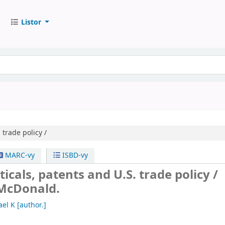
Listor
trade policy /
MARC-vy
ISBD-vy
cals, patents and U.S. trade policy /
 McDonald.
el K
[author.]