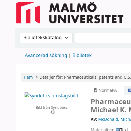
Sök i katalogen efter:
Sök i katalogen
Avancerad sökning
Bibliotek
Hem
Detaljer för:
Pharmaceuticals, patents and U.S. 
Normalvy
Pharmaceuti
Bild från Syndetics
Michael K.
Av:
McDonald, Micha
Materialtyp:
Text