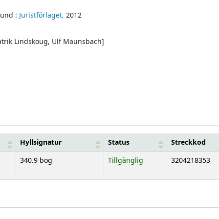
Lund :
Juristförlaget,
2012
atrik Lindskoug, Ulf Maunsbach]
Hyllsignatur
Status
Streckkod
340.9 bog
Tillgänglig
3204218353