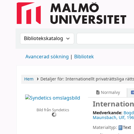
Sök i katalogen efter:
Sök i katalogen
Avancerad sökning
Bibliotek
Hem
Detaljer för:
Internationellt privaträttsliga rätts
Normalvy
Internatione
Bild från Syndetics
Medverkande:
Bogd
Maunsbach, Ulf
, 19
Materialtyp:
Text