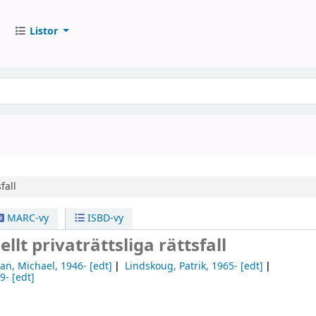
Listor
fall
MARC-vy
ISBD-vy
llt privaträttsliga rättsfall
an, Michael
, 1946-
[edt]
Lindskoug, Patrik
, 1965-
[edt]
69-
[edt]