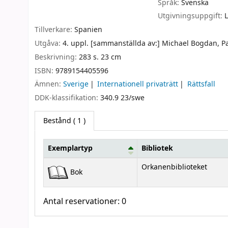
Språk:
Svenska
Utgivningsuppgift:
Tillverkare:
Spanien
Utgåva:
4. uppl. [sammanställda av:] Michael Bogdan, P
Beskrivning:
283 s. 23 cm
ISBN:
9789154405596
Ämnen:
Sverige
Internationell privaträtt
Rättsfall
DDK-klassifikation:
340.9 23/swe
Bestånd
( 1 )
Exemplartyp
Bibliotek
Bestånd
Orkanenbiblioteket
Bok
Antal reservationer: 0