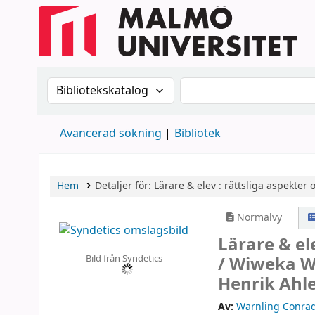
Sök i katalogen efter:
Sök i katalogen
Avancerad sökning
Bibliotek
Hem
Detaljer för:
Lärare & elev :
rättsliga aspekter 
Normalvy
Lärare & el
Bild från Syndetics
/
Wiweka Wa
Henrik Ahle
Av:
Warnling Conra