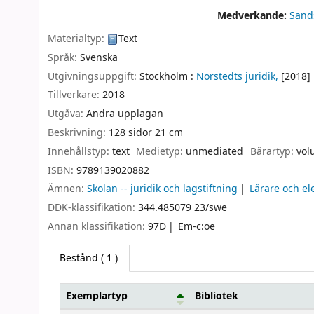
Medverkande:
Sand
Materialtyp:
Text
Språk:
Svenska
Utgivningsuppgift:
Stockholm :
Norstedts juridik,
[2018]
Tillverkare:
2018
Utgåva:
Andra upplagan
Beskrivning:
128 sidor 21 cm
Innehållstyp:
text
Medietyp:
unmediated
Bärartyp:
vol
ISBN:
9789139020882
Ämnen:
Skolan -- juridik och lagstiftning
Lärare och el
DDK-klassifikation:
344.485079 23/swe
Annan klassifikation:
97D
Em-c:oe
Bestånd
( 1 )
Exemplartyp
Bibliotek