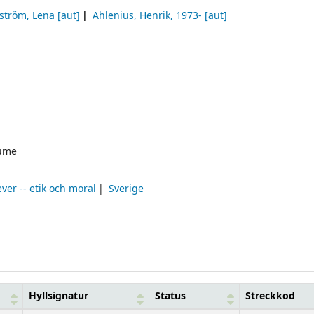
ström, Lena
[aut]
Ahlenius, Henrik
, 1973-
[aut]
ume
ever -- etik och moral
Sverige
Hyllsignatur
Status
Streckkod