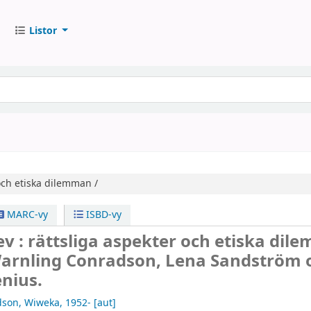
Listor
och etiska dilemman /
MARC-vy
ISBD-vy
ev : rättsliga aspekter och etiska di
rnling Conradson, Lena Sandström 
nius.
dson, Wiweka
, 1952-
[aut]