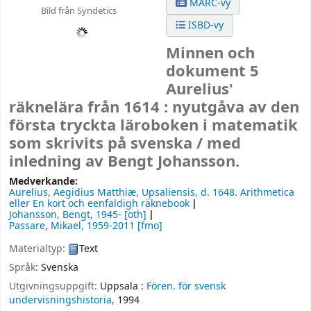
MARC-vy
Bild från Syndetics
ISBD-vy
Minnen och
dokument 5
Aurelius'
räknelära från 1614 : nyutgåva av den
första tryckta läroboken i matematik
som skrivits på svenska /
med
inledning av Bengt Johansson.
Medverkande:
Aurelius, Aegidius Matthiæ, Upsaliensis
, d. 1648
. Arithmetica
eller En kort och eenfaldigh räknebook
Johansson, Bengt
, 1945-
[oth]
Passare, Mikael
, 1959-2011
[fmo]
Materialtyp:
Text
Språk:
Svenska
Utgivningsuppgift:
Uppsala :
Fören. för svensk
undervisningshistoria,
1994