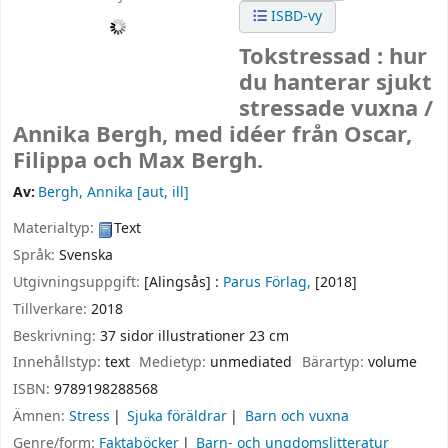
ISBD-vy
Tokstressad : hur
du hanterar sjukt
stressade vuxna /
Annika Bergh, med idéer från Oscar,
Filippa och Max Bergh.
Av:
Bergh, Annika
[aut, ill]
Materialtyp:
Text
Språk:
Svenska
Utgivningsuppgift:
[Alingsås] :
Parus Förlag,
[2018]
Tillverkare:
2018
Beskrivning:
37 sidor illustrationer 23 cm
Innehållstyp:
text
Medietyp:
unmediated
Bärartyp:
volume
ISBN:
9789198288568
Ämnen:
Stress
Sjuka föräldrar
Barn och vuxna
Genre/form:
Faktaböcker
Barn- och ungdomslitteratur