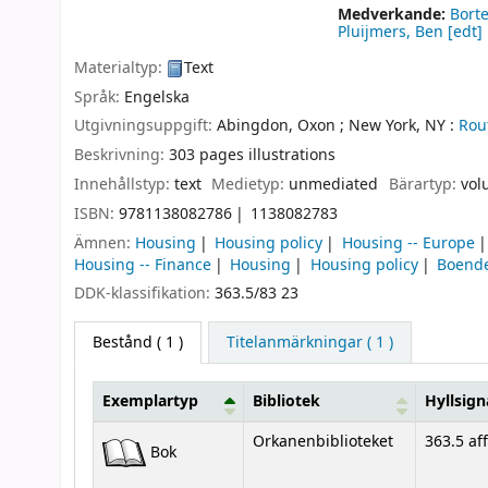
Medverkande:
Borte
Pluijmers, Ben
[edt]
Materialtyp:
Text
Språk:
Engelska
Utgivningsuppgift:
Abingdon, Oxon ;
New York, NY :
Rou
Beskrivning:
303 pages illustrations
Innehållstyp:
text
Medietyp:
unmediated
Bärartyp:
vol
ISBN:
9781138082786
1138082783
Ämnen:
Housing
Housing policy
Housing -- Europe
Housing -- Finance
Housing
Housing policy
Boend
DDK-klassifikation:
363.5/83 23
Bestånd
( 1 )
Titelanmärkningar ( 1 )
Exemplartyp
Bibliotek
Hyllsign
Bestånd
Orkanenbiblioteket
363.5 aff
Bok