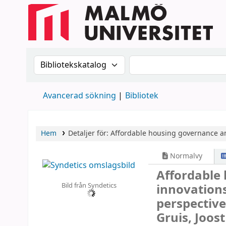
Sök i katalogen efter:
Sök i katalogen
Avancerad sökning
Bibliotek
Hem
Detaljer för:
Affordable housing governance an
Normalvy
Affordable
Bild från Syndetics
innovation
perspective
Gruis, Joos