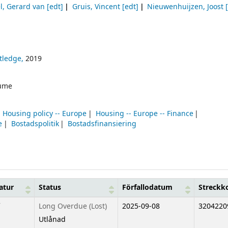
l, Gerard van
[edt]
Gruis, Vincent
[edt]
Nieuwenhuijzen, Joost
[
tledge,
2019
ume
Housing policy -- Europe
Housing -- Europe -- Finance
e
Bostadspolitik
Bostadsfinansiering
atur
Status
Förfallodatum
Streckk
Long Overdue (Lost)
2025-09-08
3204220
Utlånad