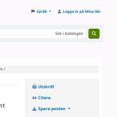
Språk
Logga in på Mina lån
s /
Utskrift
Citera
nt
Spara posten