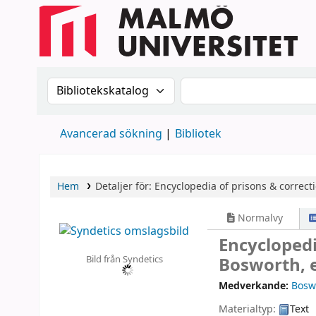
Sök i katalogen efter:
Sök i katalogen
Avancerad sökning
Bibliotek
Hem
Detaljer för:
Encyclopedia of prisons & correctio
Normalvy
Encyclopedia
Bild från Syndetics
Bosworth, e
Medverkande:
Bosw
Materialtyp:
Text