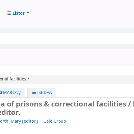
Listor
nal facilities /
MARC-vy
ISBD-vy
 of prisons & correctional facilities /
ditor.
orth, Mary
[editor.]
Gale Group