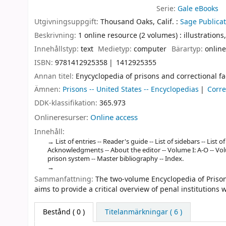
Serie:
Gale eBooks
Utgivningsuppgift:
Thousand Oaks, Calif. :
Sage Publicat
Beskrivning:
1 online resource (2 volumes) : illustrations
Innehållstyp:
text
Medietyp:
computer
Bärartyp:
online
ISBN:
9781412925358
1412925355
Annan titel:
Enycyclopedia of prisons and correctional fac
Ämnen:
Prisons -- United States -- Encyclopedias
Corre
DDK-klassifikation:
365.973
Onlineresurser:
Online access
Innehåll:
List of entries -- Reader's guide -- List of sidebars -- List
Acknowledgments -- About the editor -- Volume I: A-O -- Volum
prison system -- Master bibliography -- Index.
Sammanfattning:
The two-volume Encyclopedia of Prisons 
aims to provide a critical overview of penal institutions
Bestånd
( 0 )
Titelanmärkningar ( 6 )