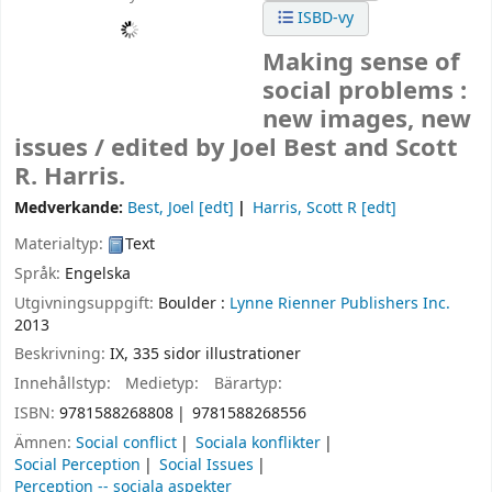
ISBD-vy
Making sense of
social problems :
new images, new
issues /
edited by Joel Best and Scott
R. Harris.
Medverkande:
Best, Joel
[edt]
Harris, Scott R
[edt]
Materialtyp:
Text
Språk:
Engelska
Utgivningsuppgift:
Boulder :
Lynne Rienner Publishers Inc.
2013
Beskrivning:
IX, 335 sidor illustrationer
Innehållstyp:
Medietyp:
Bärartyp:
ISBN:
9781588268808
9781588268556
Ämnen:
Social conflict
Sociala konflikter
Social Perception
Social Issues
Perception -- sociala aspekter