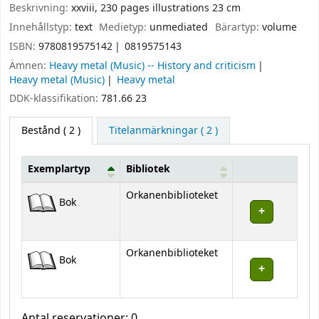
Beskrivning:
xxviii, 230 pages illustrations 23 cm
Innehållstyp:
text
Medietyp:
unmediated
Bärartyp:
volume
ISBN:
9780819575142
0819575143
Ämnen:
Heavy metal (Music) -- History and criticism
Heavy metal (Music)
Heavy metal
DDK-klassifikation:
781.66 23
Bestånd
( 2 )
Titelanmärkningar ( 2 )
Exemplartyp
Bibliotek
Bestånd
Orkanenbiblioteket
Bok
Orkanenbiblioteket
Bok
Antal reservationer: 0