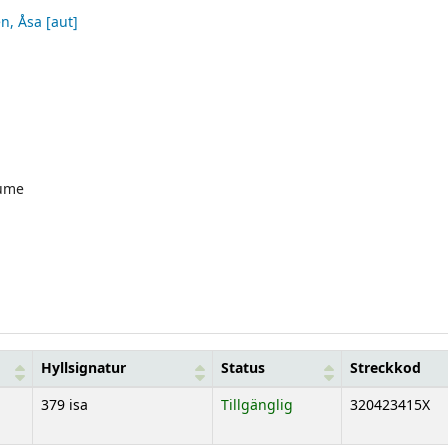
én, Åsa
[aut]
ume
Hyllsignatur
Status
Streckkod
379 isa
Tillgänglig
320423415X