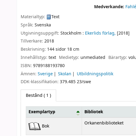
Medverkande:
Fahl
Materialtyp:
Text
Språk:
Svenska
Utgivningsuppgift:
Stockholm :
Ekerlids förlag,
[2018]
Tillverkare:
2018
Beskrivning:
144 sidor 18 cm
Innehållstyp:
text
Medietyp:
unmediated
Bärartyp:
vol
ISBN:
9789188193780
Ämnen:
Sverige
Skolan
Utbildningspolitik
DDK-klassifikation:
379.485 23/swe
Bestånd
( 1 )
Exemplartyp
Bibliotek
Bestånd
Orkanenbiblioteket
Bok