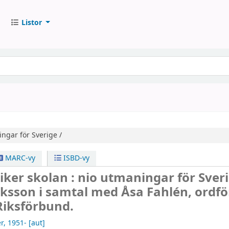
Listor
ngar för Sverige /
MARC-vy
ISBD-vy
viker skolan : nio utmaningar för Sveri
aksson i samtal med Åsa Fahlén, ordf
Riksförbund.
r
, 1951-
[aut]