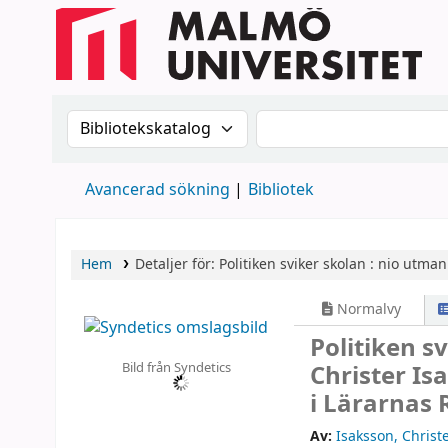
Sök i katalogen efter:
Sök i katalogen
Avancerad sökning
Bibliotek
Hem
Detaljer för:
Politiken sviker skolan :
nio utmani
Normalvy
Politiken s
Bild från Syndetics
Christer Is
i Lärarnas 
Av:
Isaksson, Christe