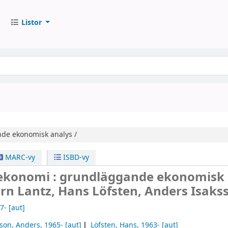
Listor
de ekonomisk analys /
MARC-vy
ISBD-vy
l ekonomi : grundläggande ekonomisk
örn Lantz, Hans Löfsten, Anders Isaks
7-
[aut]
sson, Anders
, 1965-
[aut]
Löfsten, Hans
, 1963-
[aut]