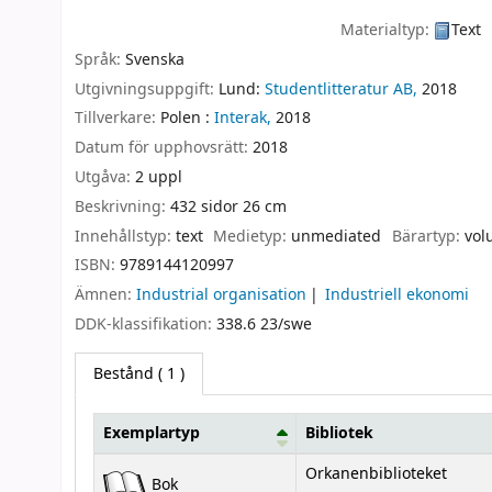
Materialtyp:
Text
Språk:
Svenska
Utgivningsuppgift:
Lund:
Studentlitteratur AB,
2018
Tillverkare:
Polen :
Interak,
2018
Datum för upphovsrätt:
2018
Utgåva:
2 uppl
Beskrivning:
432 sidor 26 cm
Innehållstyp:
text
Medietyp:
unmediated
Bärartyp:
vol
ISBN:
9789144120997
Ämnen:
Industrial organisation
Industriell ekonomi
DDK-klassifikation:
338.6 23/swe
Bestånd
( 1 )
Exemplartyp
Bibliotek
Bestånd
Orkanenbiblioteket
Bok