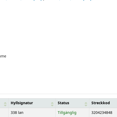
ume
Hyllsignatur
Status
Streckkod
338 lan
Tillgänglig
3204234848