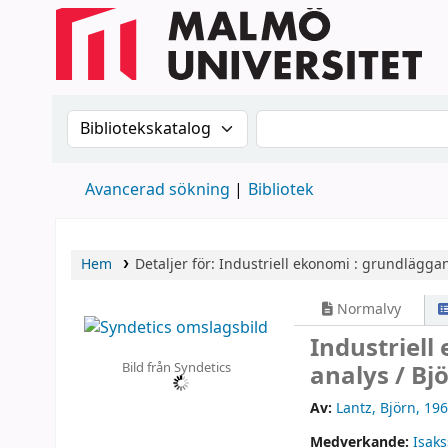
Sök i katalogen efter:
Sök i katalogen
Avancerad sökning
Bibliotek
Hem
Detaljer för:
Industriell ekonomi :
grundläggan
Normalvy
Industriel
Bild från Syndetics
analys /
Bj
Av:
Lantz, Björn
, 196
Medverkande:
Isak