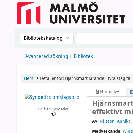
Sök i katalogen efter:
Sök i katalogen
Avancerad sökning
Bibliotek
Hem
Detaljer för:
Hjärnsmart lärande :
fyra steg til
Normalvy
Hjärnsmart 
Bild från Syndetics
effektivt m
Av:
Nilsson, Annika
,
Medverkande:
Winq