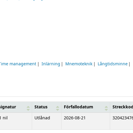
Time management
Inlärning
Mnemoteknik
Långtidsminne
signatur
Status
Förfallodatum
Streckko
1 nil
Utlånad
2026-08-21
32042347