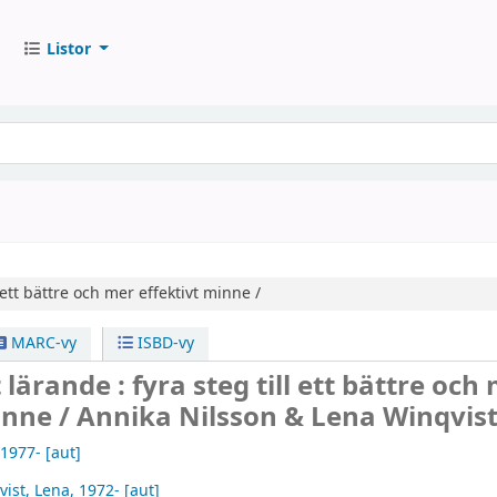
Listor
l ett bättre och mer effektivt minne /
MARC-vy
ISBD-vy
lärande : fyra steg till ett bättre och
inne /
Annika Nilsson & Lena Winqvist
 1977-
[aut]
vist, Lena
, 1972-
[aut]