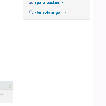
Spara posten
Fler sökningar
d
68