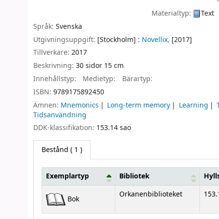
Materialtyp:
Text
Språk:
Svenska
Utgivningsuppgift:
[Stockholm] :
Novellix,
[2017]
Tillverkare:
2017
Beskrivning:
30 sidor 15 cm
Innehållstyp:
Medietyp:
Bärartyp:
ISBN:
9789175892450
Ämnen:
Mnemonics
Long-term memory
Learning
Tidsanvändning
DDK-klassifikation:
153.14 sao
Bestånd
( 1 )
Exemplartyp
Bibliotek
Hyll
Bestånd
Orkanenbiblioteket
153.
Bok