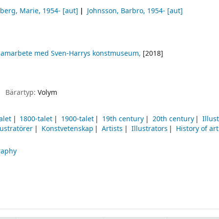
berg, Marie
, 1954-
[aut]
Johnsson, Barbro
, 1954-
[aut]
i samarbete med Sven-Harrys konstmuseum,
[2018]
s
Bärartyp:
Volym
alet
1800-talet
1900-talet
19th century
20th century
Illus
lustratörer
Konstvetenskap
Artists
Illustrators
History of art
raphy