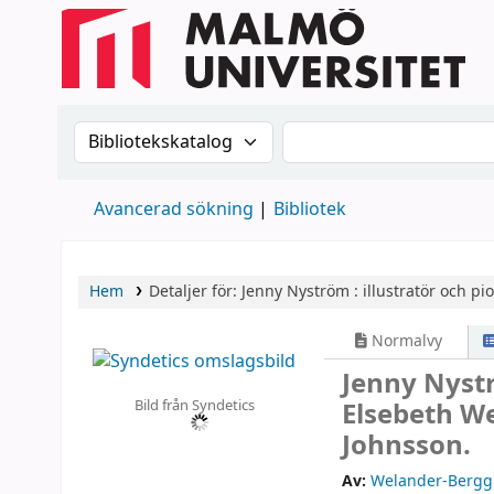
Sök i katalogen efter:
Sök i katalogen
Avancerad sökning
Bibliotek
Hem
Detaljer för:
Jenny Nyström :
illustratör och pio
Normalvy
Jenny Nystr
Bild från Syndetics
Elsebeth W
Johnsson.
Av:
Welander-Berggr