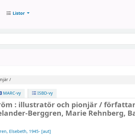
Listor
njär /
MARC-vy
ISBD-vy
öm : illustratör och pionjär /
författa
elander-Berggren, Marie Rehnberg, B
en, Elsebeth
, 1945-
[aut]