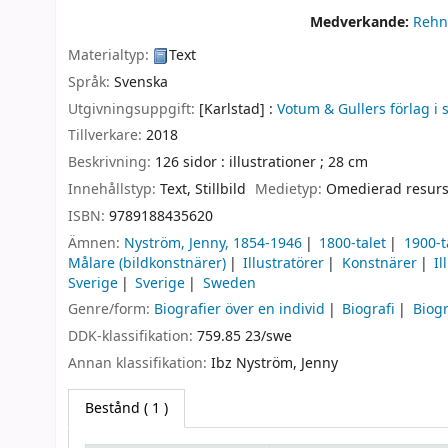
Medverkande:
Rehn
Materialtyp:
Text
Språk:
Svenska
Utgivningsuppgift:
[Karlstad] :
Votum & Gullers förlag 
Tillverkare:
2018
Beskrivning:
126 sidor : illustrationer ; 28 cm
Innehållstyp:
Text, Stillbild
Medietyp:
Omedierad resur
ISBN:
9789188435620
Ämnen:
Nyström, Jenny, 1854-1946
1800-talet
1900-t
Målare (bildkonstnärer)
Illustratörer
Konstnärer
Il
Sverige
Sverige
Sweden
Genre/form:
Biografier över en individ
Biografi
Biog
DDK-klassifikation:
759.85 23/swe
Annan klassifikation:
Ibz Nyström, Jenny
Bestånd
( 1 )