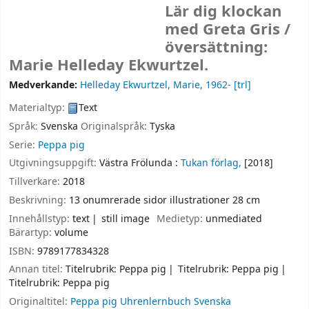
Lär dig klockan
med Greta Gris /
översättning:
Marie Helleday Ekwurtzel.
Medverkande:
Helleday Ekwurtzel, Marie
, 1962-
[trl]
Materialtyp:
Text
Språk:
Svenska
Originalspråk:
Tyska
Serie:
Peppa pig
Utgivningsuppgift:
Västra Frölunda :
Tukan förlag,
[2018]
Tillverkare:
2018
Beskrivning:
13 onumrerade sidor illustrationer 28 cm
Innehållstyp:
text
still image
Medietyp:
unmediated
Bärartyp:
volume
ISBN:
9789177834328
Annan titel:
Titelrubrik: Peppa pig
Titelrubrik: Peppa pig
Titelrubrik: Peppa pig
Originaltitel:
Peppa pig Uhrenlernbuch Svenska