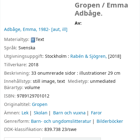
Gropen /
Emma
Adbåge.
Av:
Adbåge, Emma
, 1982-
[aut, ill]
Materialtyp:
Text
Språk:
Svenska
Utgivningsuppgift:
Stockholm :
Rabén & Sjögren,
[2018]
Tillverkare:
2018
Beskrivning:
33 onumrerade sidor : illustrationer 29 cm
Innehållstyp:
still image, text
Medietyp:
unmediated
Bärartyp:
volume
ISBN:
9789129701012
Originaltitel:
Gropen
Ämnen:
Lek
Skolan
Barn och vuxna
Faror
Genre/form:
Barn- och ungdomslitteratur
Bilderböcker
DDK-klassifikation:
839.738 23/swe