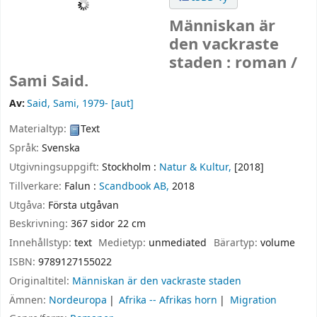
Människan är
den vackraste
staden : roman /
Sami Said.
Av:
Said, Sami
, 1979-
[aut]
Materialtyp:
Text
Språk:
Svenska
Utgivningsuppgift:
Stockholm :
Natur & Kultur,
[2018]
Tillverkare:
Falun :
Scandbook AB,
2018
Utgåva:
Första utgåvan
Beskrivning:
367 sidor 22 cm
Innehållstyp:
text
Medietyp:
unmediated
Bärartyp:
volume
ISBN:
9789127155022
Originaltitel:
Människan är den vackraste staden
Ämnen:
Nordeuropa
Afrika -- Afrikas horn
Migration