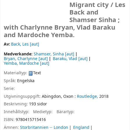
Migrant city /
Les
Back and
Shamser Sinha ;
with Charlynne Bryan, Vlad Baraku
and Mardoche Yemba.
Av:
Back, Les
[aut]
Medverkande:
Shamser, Sinha
[aut]
Bryan, Charlynne
[aut]
Baraku, Vlad
[aut]
Yemba, Mardoche
[aut]
Materialtyp:
Text
Språk:
Engelska
Serie:
Utgivningsuppgift:
Abingdon, Oxon :
Routledge,
2018
Beskrivning:
193 sidor
Innehållstyp:
Medietyp:
Bärartyp:
ISBN:
9780415715416
Ämnen:
Storbritannien -- London
England