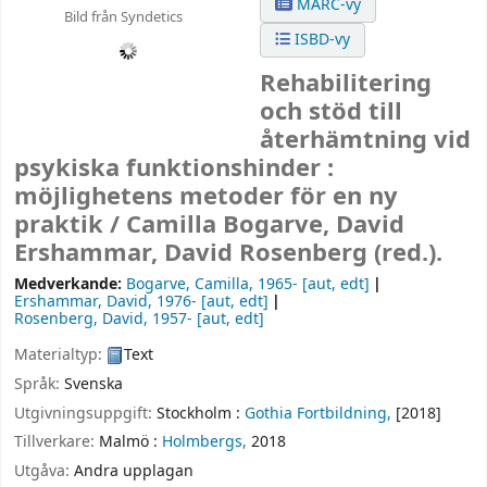
MARC-vy
Bild från Syndetics
ISBD-vy
Rehabilitering
och stöd till
återhämtning vid
psykiska funktionshinder :
möjlighetens metoder för en ny
praktik /
Camilla Bogarve, David
Ershammar, David Rosenberg (red.).
Medverkande:
Bogarve, Camilla
, 1965-
[aut, edt]
Ershammar, David
, 1976-
[aut, edt]
Rosenberg, David
, 1957-
[aut, edt]
Materialtyp:
Text
Språk:
Svenska
Utgivningsuppgift:
Stockholm :
Gothia Fortbildning,
[2018]
Tillverkare:
Malmö :
Holmbergs,
2018
Utgåva:
Andra upplagan