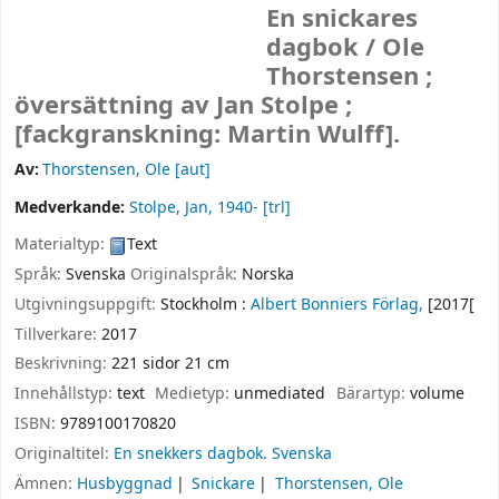
En snickares
dagbok /
Ole
Thorstensen ;
översättning av Jan Stolpe ;
[fackgranskning: Martin Wulff].
Av:
Thorstensen, Ole
[aut]
Medverkande:
Stolpe, Jan
, 1940-
[trl]
Materialtyp:
Text
Språk:
Svenska
Originalspråk:
Norska
Utgivningsuppgift:
Stockholm :
Albert Bonniers Förlag,
[2017[
Tillverkare:
2017
Beskrivning:
221 sidor 21 cm
Innehållstyp:
text
Medietyp:
unmediated
Bärartyp:
volume
ISBN:
9789100170820
Originaltitel:
En snekkers dagbok. Svenska
Ämnen:
Husbyggnad
Snickare
Thorstensen, Ole