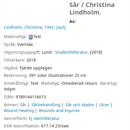
Sår /
Christina
Lindholm.
Av:
Lindholm, Christina
, 1942-
[aut]
Materialtyp:
Text
Språk:
Svenska
Utgivningsuppgift:
Lund :
Studentlitteratur,
[2018]
Tillverkare:
2018
Utgåva:
Fjärde upplagan
Beskrivning:
391 sidor illustrationer 25 cm
Innehållstyp:
Text
Medietyp:
Omedierad resurs
Bärartyp:
Volym
ISBN:
9789144116013
Ämnen:
Sår
Sårbehandling
Sår och skador
Ulcer
Wound Healing
Wounds and Injuries
Genre/form:
Ej skönlitteratur
DDK-klassifikation:
617.14 23/swe