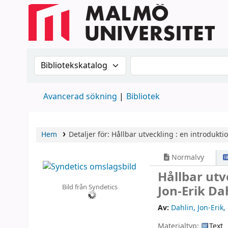
Sök i katalogen efter:
Sök i katalogen
Avancerad sökning
Bibliotek
Hem
Detaljer för:
Hållbar utveckling :
en introduktio
Normalvy
Hållbar utv
Bild från Syndetics
Jon-Erik Da
Av:
Dahlin, Jon-Erik
,
Materialtyp:
Text