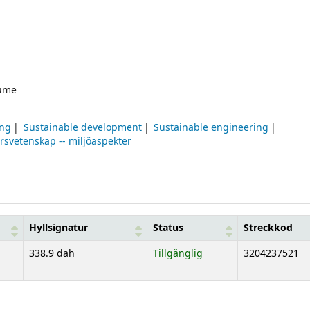
ume
ing
Sustainable development
Sustainable engineering
rsvetenskap -- miljöaspekter
Hyllsignatur
Status
Streckkod
338.9 dah
Tillgänglig
3204237521