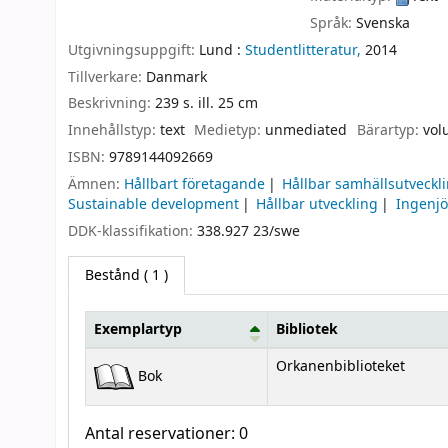
Språk:
Svenska
Utgivningsuppgift:
Lund :
Studentlitteratur,
2014
Tillverkare:
Danmark
Beskrivning:
239 s. ill. 25 cm
Innehållstyp:
text
Medietyp:
unmediated
Bärartyp:
vol
ISBN:
9789144092669
Ämnen:
Hållbart företagande
Hållbar samhällsutveckl
Sustainable development
Hållbar utveckling
Ingenjö
DDK-klassifikation:
338.927 23/swe
Bestånd
( 1 )
Exemplartyp
Bibliotek
Bestånd
Orkanenbiblioteket
Bok
Antal reservationer: 0