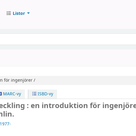
Listor
n för ingenjörer /
MARC-vy
ISBD-vy
eckling : en introduktion för ingenjöre
hlin.
 1977-