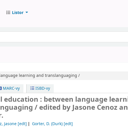
Listor
language learning and translanguaging /
MARC-vy
ISBD-vy
l education : between language learn
anguaging /
edited by Jasone Cenoz a
.
z, Jasone
[edt]
Gorter, D. (Durk)
[edt]