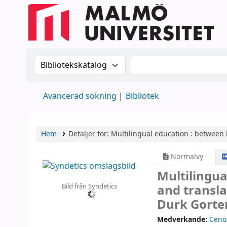
Sök i katalogen efter:
Sök i katalogen
Avancerad sökning
Bibliotek
Hem
Detaljer för:
Multilingual education :
between 
Normalvy
Multilingua
Bild från Syndetics
and transl
Durk Gorter
Medverkande:
Ceno