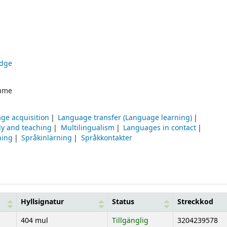
dge
ume
ge acquisition
Language transfer (Language learning)
dy and teaching
Multilingualism
Languages in contact
ning
Språkinlärning
Språkkontakter
Hyllsignatur
Status
Streckkod
404 mul
Tillgänglig
3204239578