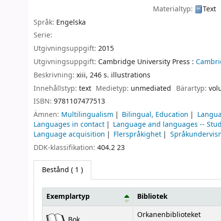
Materialtyp:
Text
Språk:
Engelska
Serie:
Utgivningsuppgift:
2015
Utgivningsuppgift:
Cambridge University Press :
Cambri
Beskrivning:
xiii, 246 s. illustrations
Innehållstyp:
text
Medietyp:
unmediated
Bärartyp:
vol
ISBN:
9781107477513
Ämnen:
Multilingualism
Bilingual, Education
Langua
Languages in contact
Language and languages -- Stu
Language acquisition
Flerspråkighet
Språkundervis
DDK-klassifikation:
404.2 23
Bestånd
( 1 )
Exemplartyp
Bibliotek
Bestånd
Orkanenbiblioteket
Bok