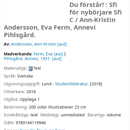
Du förstår! : Sfi
för nybörjare Sfi
C /
Ann-Kristin
Andersson, Eva Ferm, Annevi
Pihlsgård.
Av:
Andersson, Ann-Kristin
[aut]
Medverkande:
Ferm, Eva
[aut]
Pihlsgård, Annevi
, 1951-
[aut]
Materialtyp:
Text
Språk:
Svenska
Utgivningsuppgift:
Lund :
Studentlitteratur,
[2018]
Tillverkare:
2018
Utgåva:
Upplaga 1
Beskrivning:
200 sidor illustrationer 23 cm
Innehållstyp:
text
Medietyp:
unmediated
Bärartyp:
volume
ISBN:
9789144119946