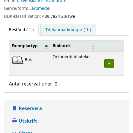
Ämnen:
Svenska för invandrare
Genre/form:
Läromedel
DDK-klassifikation:
439.7824 23/swe
Bestånd
( 1 )
Titelanmärkningar ( 1 )
Exemplartyp
Bibliotek
Bestånd
Orkanenbiblioteket
Bok
Antal reservationer: 0
Reservera
Utskrift