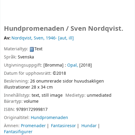
Hundpromenaden /
Sven Nordqvist.
Av:
Nordqvist, Sven
, 1946-
[aut, ill]
Materialtyp:
Text
Språk:
Svenska
Utgivningsuppgift:
[Bromma] :
Opal,
[2018]
Datum för upphovsrätt:
©2018
Beskrivning:
26 onumrerade sidor huvudsakligen
illustrationer 28 x 34 cm
Innehållstyp:
text, still image
Medietyp:
unmediated
Bärartyp:
volume
ISBN:
9789172999817
Originaltitel:
Hundpromenaden
Ämnen:
Promenader
Fantasiresor
Hundar
Fantasifigurer