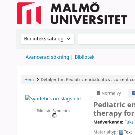
Sök i katalogen efter:
Sök i katalogen
Avancerad sökning
Bibliotek
Hem
Detaljer för:
Pediatric endodontics :
current co
Normalvy
Pediatric e
Bild från Syndetics
therapy fo
Medverkande:
Fuks,
Materialtyp:
Text