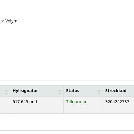
yp:
Volym
Hyllsignatur
Status
Streckkod
617.645 ped
Tillgänglig
3204242737