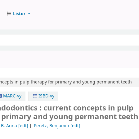
Listor
ncepts in pulp therapy for primary and young permanent teeth
MARC-vy
ISBD-vy
ndodontics : current concepts in pulp
r primary and young permanent teeth
 B. Anna
[edt]
Peretz, Benjamin
[edt]