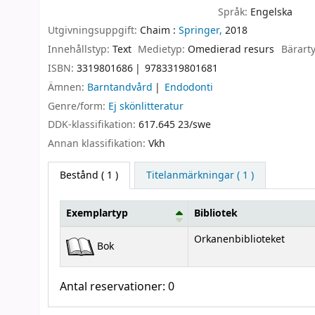
Språk:
Engelska
Utgivningsuppgift:
Chaim :
Springer,
2018
Innehållstyp:
Text
Medietyp:
Omedierad resurs
Bärart
ISBN:
3319801686
9783319801681
Ämnen:
Barntandvård
Endodonti
Genre/form:
Ej skönlitteratur
DDK-klassifikation:
617.645 23/swe
Annan klassifikation:
Vkh
Bestånd
( 1 )
Titelanmärkningar ( 1 )
Exemplartyp
Bibliotek
Bestånd
Orkanenbiblioteket
Bok
Antal reservationer: 0