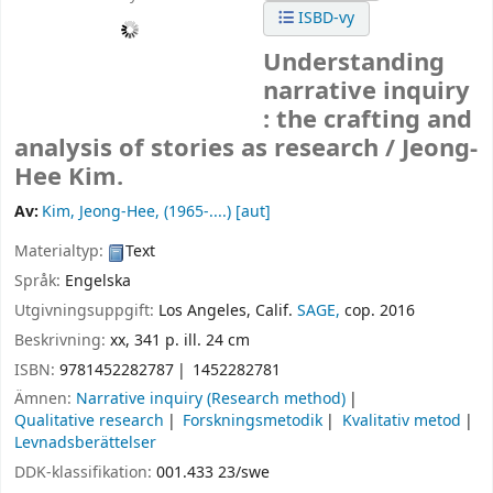
ISBD-vy
Understanding
narrative inquiry
: the crafting and
analysis of stories as research /
Jeong-
Hee Kim.
Av:
Kim, Jeong-Hee
, (1965-....)
[aut]
Materialtyp:
Text
Språk:
Engelska
Utgivningsuppgift:
Los Angeles, Calif.
SAGE,
cop. 2016
Beskrivning:
xx, 341 p. ill. 24 cm
ISBN:
9781452282787
1452282781
Ämnen:
Narrative inquiry (Research method)
Qualitative research
Forskningsmetodik
Kvalitativ metod
Levnadsberättelser
DDK-klassifikation:
001.433 23/swe