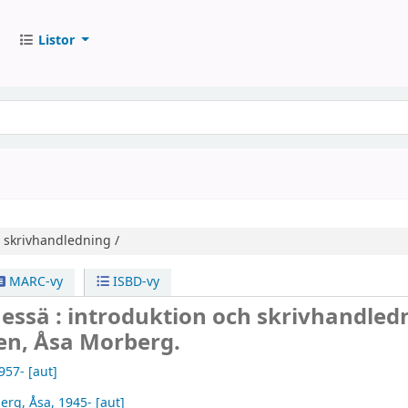
Listor
 skrivhandledning /
MARC-vy
ISBD-vy
ssä : introduktion och skrivhandledn
en, Åsa Morberg.
1957-
[aut]
erg, Åsa
, 1945-
[aut]