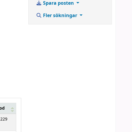
Spara posten
Fler sökningar
kod
1229