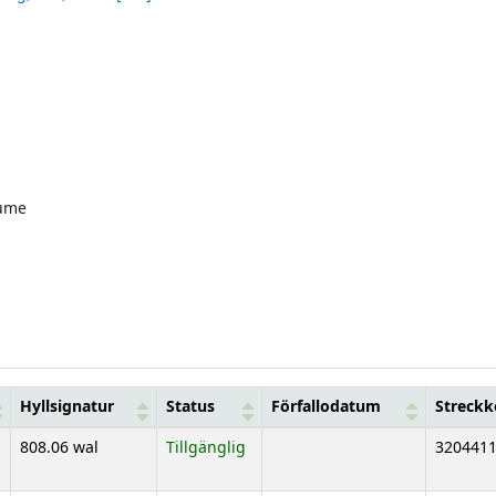
ume
Hyllsignatur
Status
Förfallodatum
Streck
808.06 wal
Tillgänglig
320441