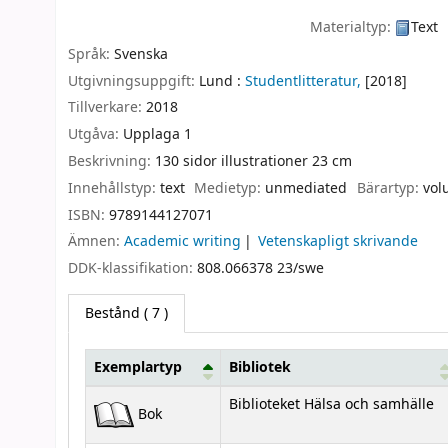
Materialtyp:
Text
Språk:
Svenska
Utgivningsuppgift:
Lund :
Studentlitteratur,
[2018]
Tillverkare:
2018
Utgåva:
Upplaga 1
Beskrivning:
130 sidor illustrationer 23 cm
Innehållstyp:
text
Medietyp:
unmediated
Bärartyp:
vol
ISBN:
9789144127071
Ämnen:
Academic writing
Vetenskapligt skrivande
DDK-klassifikation:
808.066378 23/swe
Bestånd
( 7 )
Exemplartyp
Bibliotek
Bestånd
Biblioteket Hälsa och samhälle
Bok