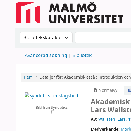
Sök i katalogen efter:
Sök i katalogen
Avancerad sökning
Bibliotek
Hem
Detaljer för:
Akademisk essä :
introduktion och
Normalvy
Akademisk e
Bild från Syndetics
Lars Wallst
Av:
Wallsten, Lars
, 
Medverkande:
Morb