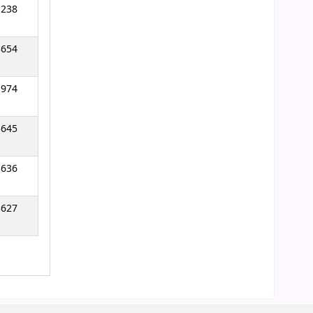
1238
3654
1974
3645
3636
3627