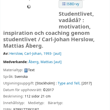
ISBD-vy
Studentlivet,
vadådå? :
motivation,
inspiration och coaching genom
studentlivet /
Carl-Johan Herslow,
Mattias Åberg.
Av:
Herslow, Carl-Johan
, 1993-
[aut]
Medverkande:
Åberg, Mattias
[aut]
Materialtyp:
Text
Språk:
Svenska
Utgivningsuppgift:
[Stockholm] :
Type and Tell,
[2017]
Datum för upphovsrätt:
©2017
Beskrivning:
112 sidor 21 cm
Innehållstyp:
Medietyp:
Bärartyp:
ISBN:
9789177392187