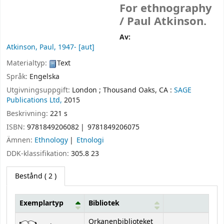
For ethnography
/
Paul Atkinson.
Av:
Atkinson, Paul
, 1947-
[aut]
Materialtyp:
Text
Språk:
Engelska
Utgivningsuppgift:
London ;
Thousand Oaks, CA :
SAGE
Publications Ltd,
2015
Beskrivning:
221 s
ISBN:
9781849206082
9781849206075
Ämnen:
Ethnology
Etnologi
DDK-klassifikation:
305.8 23
Bestånd
( 2 )
Exemplartyp
Bibliotek
Bestånd
Orkanenbiblioteket